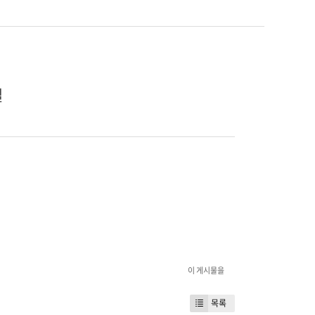
결
이 게시물을
목록