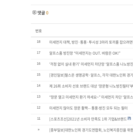
댓글
0
번호
미세먼지 대책, 방진·통풍·투시성 3마리 토끼를 잡으려면
18
알프스홈 방진망 “미세먼지는 OUT. 바람은 OK!”
17
'걱정 없이 실내 환기' 미세먼지 차단망 ‘알프스홈 나노방
16
[경인일보]펄스온 생명공학·알프스, 각각 대한노인회 경
15
제 26회 소비자 선호 브랜드 대상 ‘창문형 나노방진필터’
14
“창문 열고 미세먼지 환기 하세요~” 미세먼지 차단 ‘알프
13
미세먼지 많아도 창문 활짝∙∙∙ 통풍∙방진 모두 되는 필터
12
[스포츠조선]2021년 소비자 만족도 1위 기업&브랜드
11
[중부일보]대한노인회 경기도연합회, 노인복지증진을 위한
»