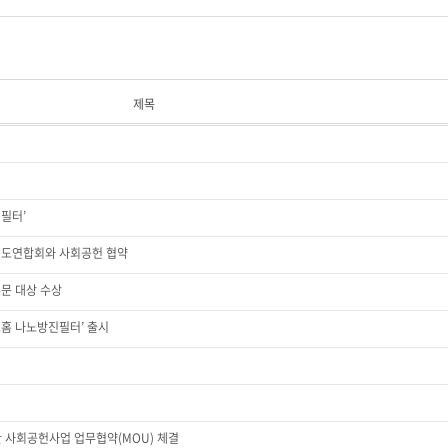
제목
진필터’
기도연합회와 사회공헌 협약
부문 대상 수상
스홈 나노방진필터’ 출시
 사회공헌사업 업무협약(MOU) 체결