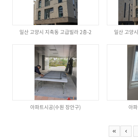
일산 고양시 지축동 고급빌라 2층-2
일산 고양시
아파트시공(수원 장안구)
아파